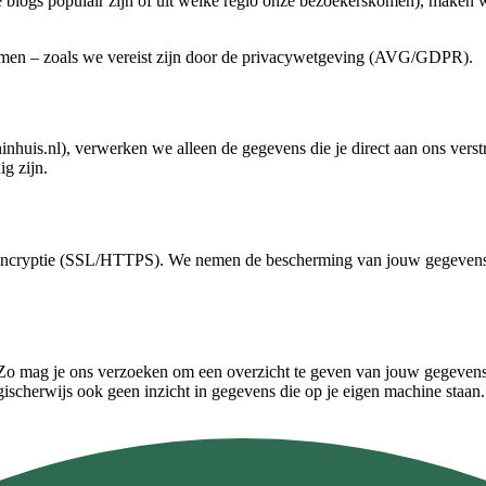
 blogs populair zijn of uit welke regio onze bezoekerskomen), maken we
men – zoals we vereist zijn door de privacywetgeving (AVG/GDPR).
huis.nl), verwerken we alleen de gegevens die je direct aan ons verstr
g zijn.
 encryptie (SSL/HTTPS). We nemen de bescherming van jouw gegevens 
o mag je ons verzoeken om een overzicht te geven van jouw gegevens,
gischerwijs ook geen inzicht in gegevens die op je eigen machine staa