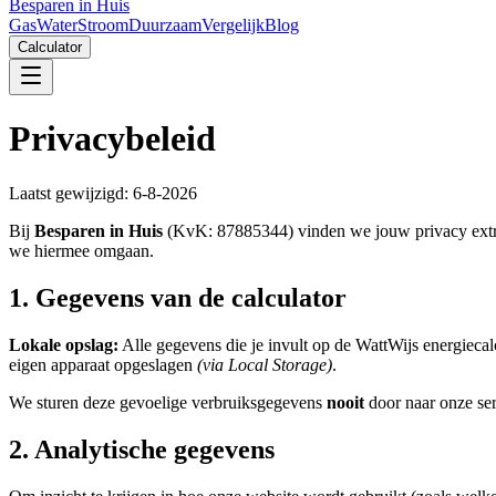
Besparen in Huis
Gas
Water
Stroom
Duurzaam
Vergelijk
Blog
Calculator
Privacybeleid
Laatst gewijzigd:
6-8-2026
Bij
Besparen in Huis
(KvK: 87885344) vinden we jouw privacy extre
we hiermee omgaan.
1. Gegevens van de calculator
Lokale opslag:
Alle gegevens die je invult op de WattWijs energiecalc
eigen apparaat opgeslagen
(via Local Storage)
.
We sturen deze gevoelige verbruiksgegevens
nooit
door naar onze serv
2. Analytische gegevens