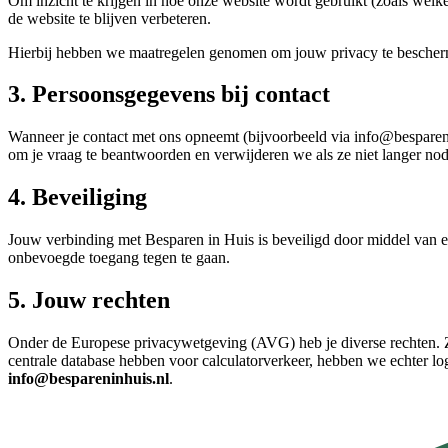
Om inzicht te krijgen in hoe onze website wordt gebruikt (zoals welke
de website te blijven verbeteren.
Hierbij hebben we maatregelen genomen om jouw privacy te bescher
3. Persoonsgegevens bij contact
Wanneer je contact met ons opneemt (bijvoorbeeld via info@besparenin
om je vraag te beantwoorden en verwijderen we als ze niet langer nodi
4. Beveiliging
Jouw verbinding met Besparen in Huis is beveiligd door middel van
onbevoegde toegang tegen te gaan.
5. Jouw rechten
Onder de Europese privacywetgeving (AVG) heb je diverse rechten. Z
centrale database hebben voor calculatorverkeer, hebben we echter lo
info@bespareninhuis.nl
.