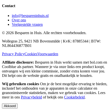
Contact
info@bespareninhuis.nl
Over ons
Veelgestelde vragen
©
2026
Besparen in Huis. Alle rechten voorbehouden.
Wollegras 25, 9421 NB Bovensmilde | KvK: 87885344 | BTW:
NL864436877B01
Privacy Policy
Cookies
Voorwaarden
Affiliate disclosure:
Besparen in Huis werkt samen met bol.com en
Coolblue als partner. Wanneer je via onze links een product koopt,
ontvangen wij een kleine commissie, zonder extra kosten voor jou.
Dit helpt ons de website gratis en onafhankelijk te houden.
Wij gebruiken cookies
Om je de best mogelijke ervaring te bieden,
inclusief het onthouden van je apparaten in onze calculator en
geanonimiseerde statistieken, maken we gebruik van cookies. Lees
meer in ons
Privacybeleid
of bekijk ons
Cookiebeleid
.
Akkoord